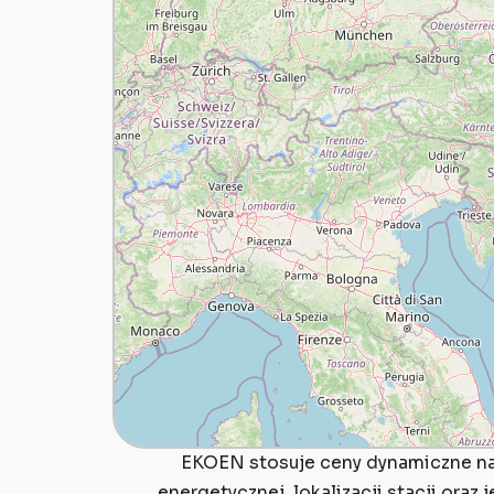
EKOEN stosuje ceny dynamiczne na w
energetycznej, lokalizacji stacji ora