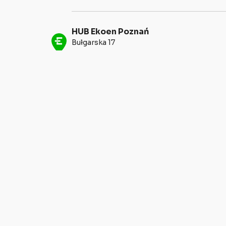
HUB Ekoen Poznań
Bułgarska 17
60-320 Poznań
HUB Ekoen Zielona Góra
Nowy Kisielin - Rozwojowa 7A
66-002 Zielona Góra
Stacja ładowania Ekoen
Podgórna 7
65-057 Zielona Góra
Stacja ładowania Ekoen
Plac Matejki 6