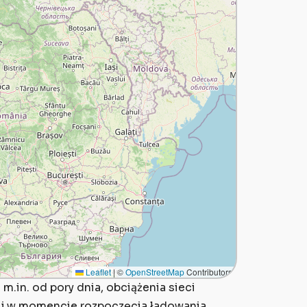
Leaflet
|
©
OpenStreetMap
Contributors
.in. od pory dnia, obciążenia sieci
ącej w momencie rozpoczęcia ładowania.