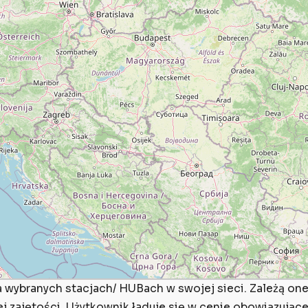
ybranych stacjach/ HUBach w swojej sieci. Zależą one m
z jej zajętości. Użytkownik ładuje się w cenie obowiązuj