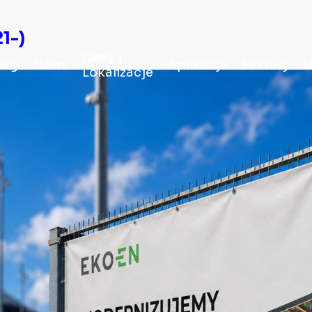
1-)
Ceny |
log
News
Aplikacja
Faktury
U
Lokalizacje