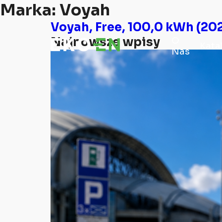
Marka:
Voyah
Voyah, Free, 100,0 kWh (202
Najnowsze wpisy
O
Kata
Nas