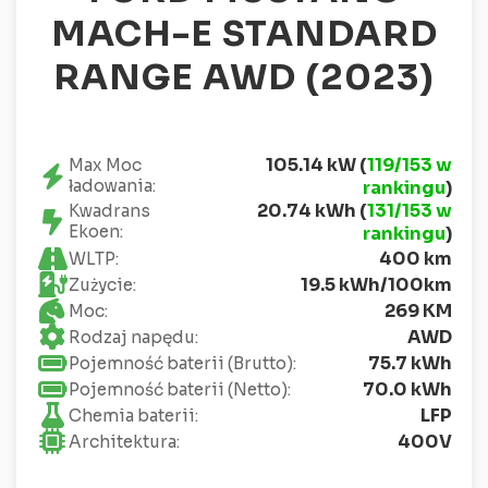
MACH-E STANDARD
RANGE AWD (2023)
105.14 kW (
119/153 w
Max Moc
ładowania:
rankingu
)
20.74 kWh (
131/153 w
Kwadrans
Ekoen:
rankingu
)
400 km
WLTP:
19.5 kWh/100km
Zużycie:
269 KM
Moc:
AWD
Rodzaj napędu:
75.7 kWh
Pojemność baterii (Brutto):
70.0 kWh
Pojemność baterii (Netto):
LFP
Chemia baterii:
400V
Architektura: