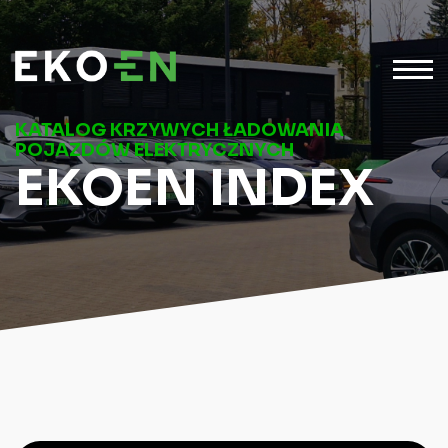
KATALOG KRZYWYCH ŁADOWANIA
POJAZDÓW ELEKTRYCZNYCH
EKOEN INDEX