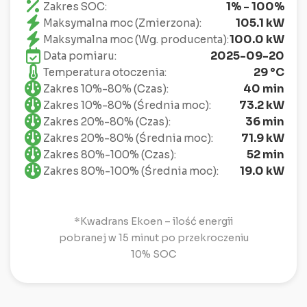
1% - 100%
Zakres SOC:
105.1 kW
Maksymalna moc (Zmierzona):
100.0 kW
Maksymalna moc (Wg. producenta):
2025-09-20
Data pomiaru:
29 °C
Temperatura otoczenia:
40 min
Zakres 10%-80% (Czas):
73.2 kW
Zakres 10%-80% (Średnia moc):
36 min
Zakres 20%-80% (Czas):
71.9 kW
Zakres 20%-80% (Średnia moc):
52 min
Zakres 80%-100% (Czas):
19.0 kW
Zakres 80%-100% (Średnia moc):
*Kwadrans Ekoen – ilość energii
pobranej w 15 minut po przekroczeniu
10% SOC