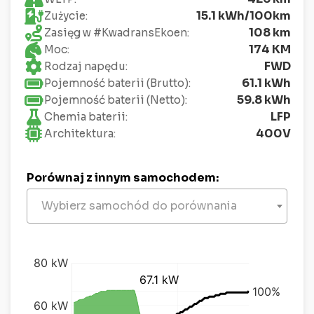
15.1 kWh/100km
Zużycie:
108 km
Zasięg w #KwadransEkoen:
174 KM
Moc:
FWD
Rodzaj napędu:
61.1 kWh
Pojemność baterii (Brutto):
59.8 kWh
Pojemność baterii (Netto):
LFP
Chemia baterii:
400V
Architektura:
Porównaj z innym samochodem:
Wybierz samochód do porównania
kW
%