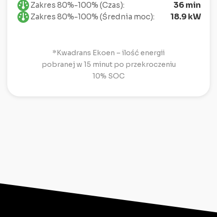
36 min
Zakres 80%-100% (Czas):
18.9 kW
Zakres 80%-100% (Średnia moc):
*Kwadrans Ekoen – ilość energii
pobranej w 15 minut po przekroczeniu
10% SOC