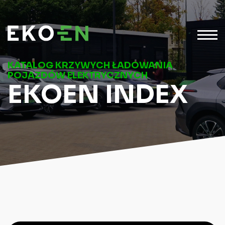
KATALOG KRZYWYCH ŁADOWANIA
POJAZDÓW ELEKTRYCZNYCH
EKOEN INDEX