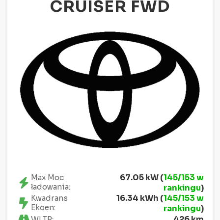
CRUISER FWD
67.05 kW (
145/153 w
Max Moc
ładowania:
rankingu
)
16.34 kWh (
145/153 w
Kwadrans
Ekoen:
rankingu
)
426 km
WLTP: