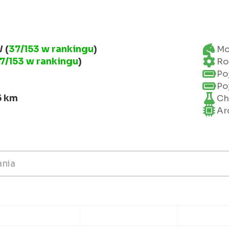
 (
37/153 w rankingu
)
Mo
7/153 w rankingu
)
Ro
Po
Po
5 km
Ch
Ar
nia