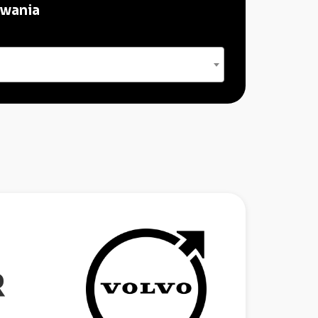
owania
R