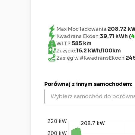
208.72 kW
Max Moc ładowania:
39.71 kWh (
4
Kwadrans Ekoen:
585 km
WLTP:
16.2 kWh/100km
Zużycie:
24
Zasięg w #KwadransEkoen:
Porównaj z innym samochodem:
Wybierz samochód do porówna
kW
%