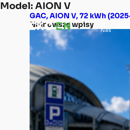
Model:
AION V
GAC, AION V, 72 kWh (2025
Najnowsze wpisy
O
Kata
Nas