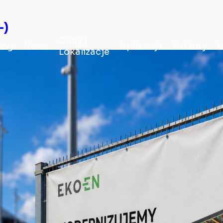
-)
Ceny |
log
News
Aplikacja
Faktury
U
Lokalizacje