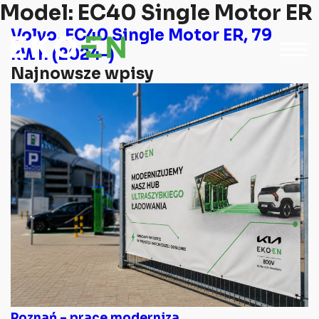
Model:
EC40 Single Motor ER
Volvo, EC40 Single Motor ER, 79
kWh (2024-)
Najnowsze wpisy
Poznań – prace moderniza...