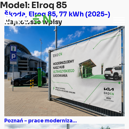
Model:
Elroq 85
Škoda, Elroq 85, 77 kWh (2025-)
Najnowsze wpisy
Poznań – prace moderniza...