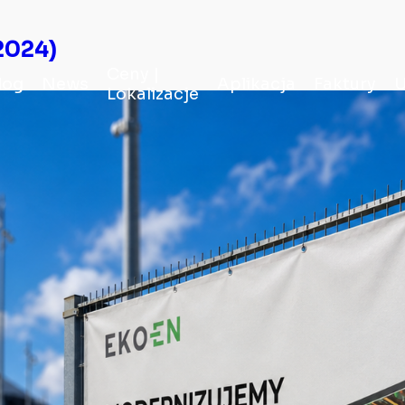
2024)
Ceny |
log
News
Aplikacja
Faktury
U
Lokalizacje