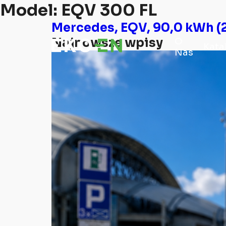
Model:
EQV 300 FL
Mercedes, EQV, 90,0 kWh (
Najnowsze wpisy
O
Kata
Nas