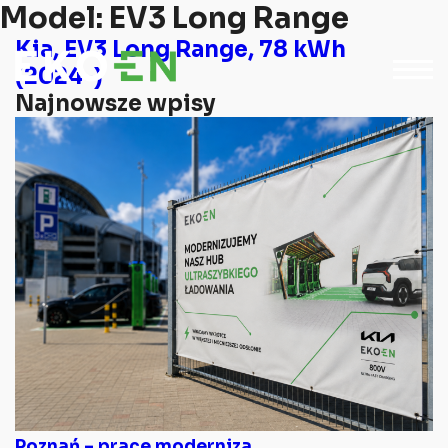
Model:
EV3 Long Range
Kia, EV3 Long Range, 78 kWh
(2024-)
Najnowsze wpisy
Poznań – prace moderniza...