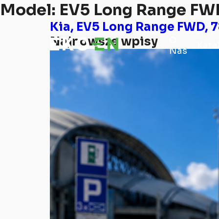
Model:
EV5 Long Range FW
Kia, EV5 Long Range FWD, 
Najnowsze wpisy
O
Kata
Nas