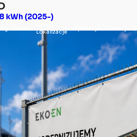
D
78 kWh (2025-)
Ceny |
log
News
Aplikacja
Faktury
U
Lokalizacje