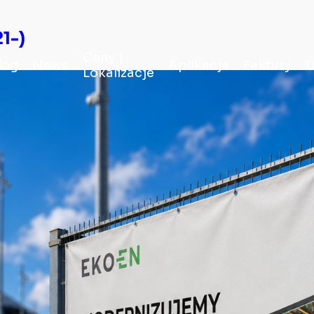
1-)
Ceny |
log
News
Aplikacja
Faktury
U
Lokalizacje