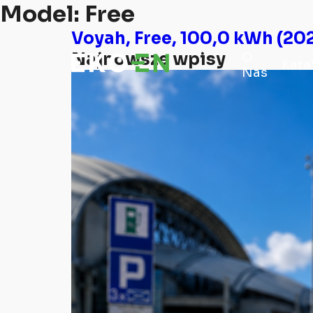
Model:
Free
Voyah, Free, 100,0 kWh (202
Najnowsze wpisy
O
Kata
Nas