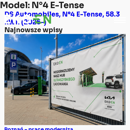
Model:
N°4 E-Tense
DS Automobiles, N°4 E-Tense, 58.3
kWh (2025-)
Najnowsze wpisy
Poznań – prace moderniza...