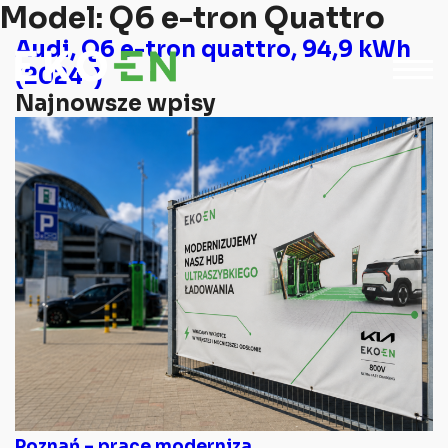
Model:
Q6 e-tron Quattro
Audi, Q6 e-tron quattro, 94,9 kWh
(2024-)
Najnowsze wpisy
Poznań – prace moderniza...