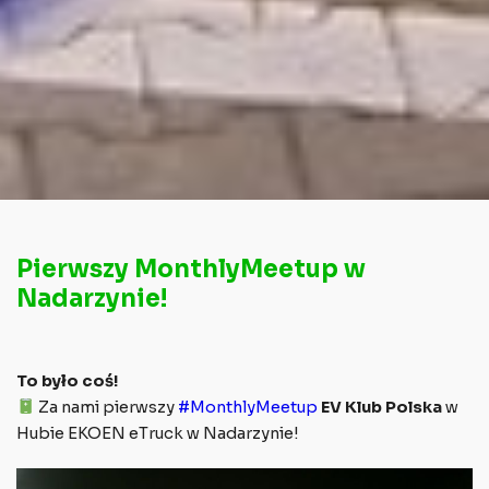
Pierwszy MonthlyMeetup w
Nadarzynie!
To było coś!
Za nami pierwszy
#MonthlyMeetup
EV Klub Polska
w
Hubie EKOEN eTruck w Nadarzynie!