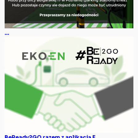
...
BeReady2GO razem z aplikacją E...