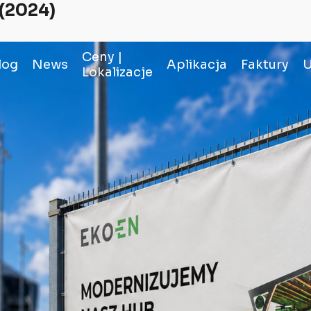
 (2024)
Ceny |
log
News
Aplikacja
Faktury
U
Lokalizacje