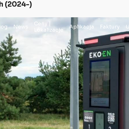
h (2024-)
Ceny |
log
News
Aplikacja
Faktury
U
Lokalizacje