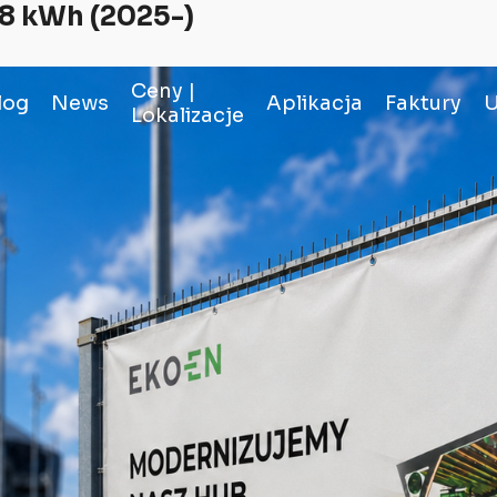
78 kWh (2025-)
Ceny |
log
News
Aplikacja
Faktury
U
Lokalizacje