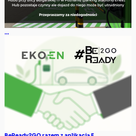
...
BeReady2GO razem z aplikacją E...