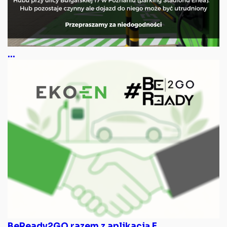
...
BeReady2GO razem z aplikacją E...