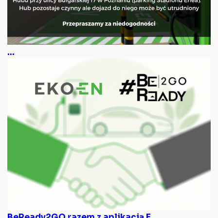
...
BeReady2GO razem z aplikacją E...