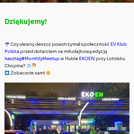
Dziękujemy!
Czy ulewny deszcz powstrzymał społeczność
EV Klub
Polska
przed dotarciem na mikołajkową edycją
hasztag#MonthlyMeetup
w Hubie
EKOEN
przy Lotnisku
Chopina?
Zobaczcie sami