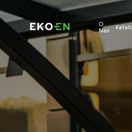
O
Katal
Nas