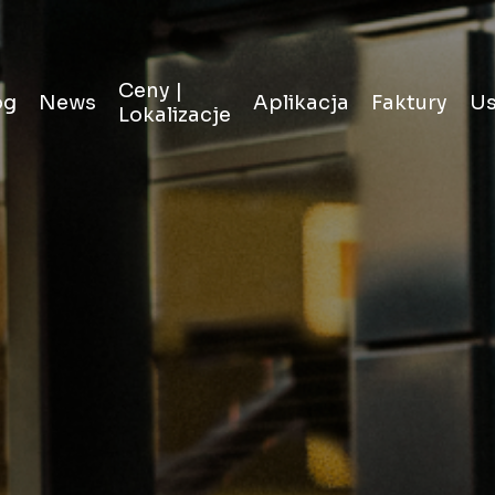
Ceny |
og
News
Aplikacja
Faktury
Us
Lokalizacje