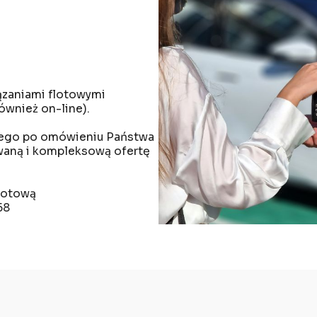
ązaniami flotowymi
ównież on-line).
latego po omówieniu Państwa
waną i kompleksową ofertę
flotową
58