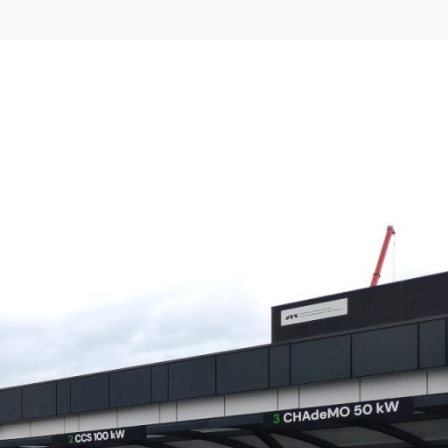
sługi
FAQ