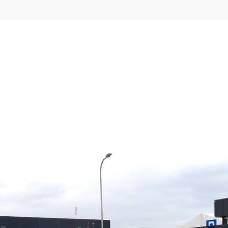
Ceny |
log
News
Aplikacja
Faktury
U
Lokalizacje