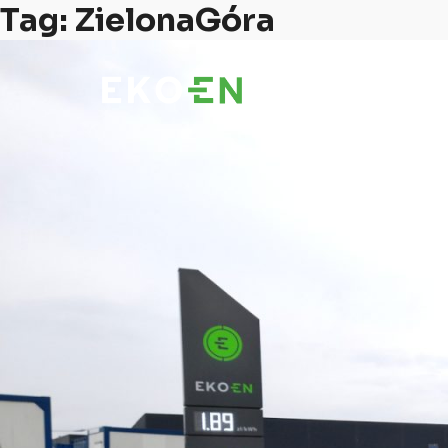
Tag:
ZielonaGóra
O
Kata
Nas