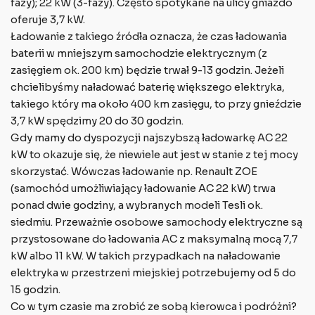
fazy); 22 kW (3-fazy). Często spotykane na ulicy gniazdo
oferuje 3,7 kW.
Ładowanie z takiego źródła oznacza, że czas ładowania
baterii w mniejszym samochodzie elektrycznym (z
zasięgiem ok. 200 km) będzie trwał 9-13 godzin. Jeżeli
chcielibyśmy naładować baterię większego elektryka,
takiego który ma około 400 km zasięgu, to przy gnieździe
3,7 kW spędzimy 20 do 30 godzin.
Gdy mamy do dyspozycji najszybszą ładowarkę AC 22
kW to okazuje się, że niewiele aut jest w stanie z tej mocy
skorzystać. Wówczas ładowanie np. Renault ZOE
(samochód umożliwiający ładowanie AC 22 kW) trwa
ponad dwie godziny, a wybranych modeli Tesli ok.
siedmiu. Przeważnie osobowe samochody elektryczne są
przystosowane do ładowania AC z maksymalną mocą 7,7
kW albo 11 kW. W takich przypadkach na naładowanie
elektryka w przestrzeni miejskiej potrzebujemy od 5 do
15 godzin.
Co w tym czasie ma zrobić ze sobą kierowca i podróżni?