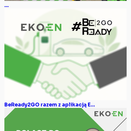
...
BeReady2GO razem z aplikacją E...