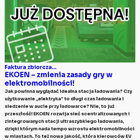
Faktura zbiorcza...
EKOEN – zmienia zasady gry w
elektromobilności!
Jak powinna wyglądać idealna stacja ładowania? Czy
użytkowanie „elektryka” to długi czas ładowania i
siedzenie w aucie przy ładowarce? Nie, to już
przeszłość! EKOEN rozwija sieć scentralizowanych i
zintegrowanych stacji ultraszybkiego ładowania,
dzięki którym nada tempo wzrostu elektromobilności
w miastach. To też nowa jakość, która kierowców EV