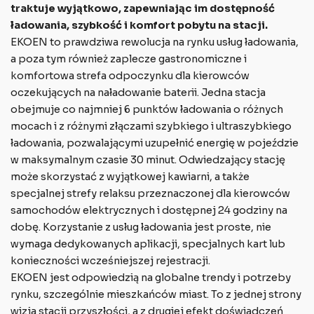
traktuje wyjątkowo, zapewniając im dostępność
ładowania, szybkość i komfort pobytu na stacji.
EKOEN to prawdziwa rewolucja na rynku usług ładowania,
a poza tym również zaplecze gastronomiczne i
komfortowa strefa odpoczynku dla kierowców
oczekujących na naładowanie baterii. Jedna stacja
obejmuje co najmniej 6 punktów ładowania o różnych
mocach i z różnymi złączami szybkiego i ultraszybkiego
ładowania, pozwalającymi uzupełnić energię w pojeździe
w maksymalnym czasie 30 minut. Odwiedzający stację
może skorzystać z wyjątkowej kawiarni, a także
specjalnej strefy relaksu przeznaczonej dla kierowców
samochodów elektrycznych i dostępnej 24 godziny na
dobę. Korzystanie z usług ładowania jest proste, nie
wymaga dedykowanych aplikacji, specjalnych kart lub
konieczności wcześniejszej rejestracji.
EKOEN jest odpowiedzią na globalne trendy i potrzeby
rynku, szczególnie mieszkańców miast. To z jednej strony
wizja stacji przyszłości, a z drugiej efekt doświadczeń