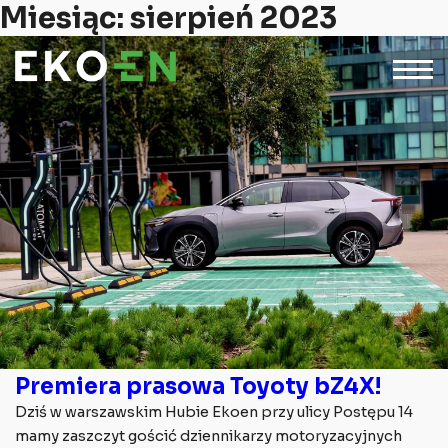
Miesiąc:
sierpień 2023
Premiera prasowa Toyoty bZ4X!
Dziś w warszawskim Hubie Ekoen przy ulicy Postępu 14
mamy zaszczyt gościć dziennikarzy motoryzacyjnych