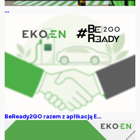
...
BeReady2GO razem z aplikacją E...