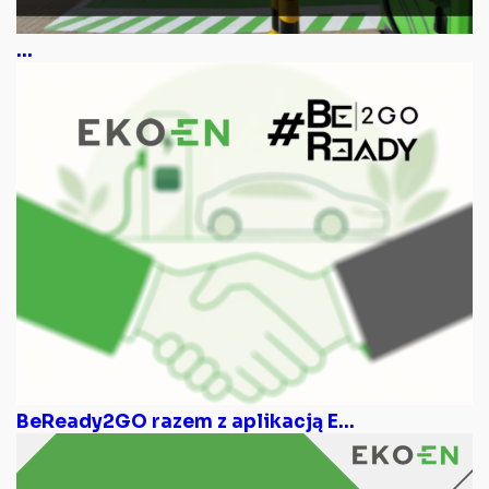
...
BeReady2GO razem z aplikacją E...