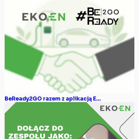
BeReady2GO razem z aplikacją E...