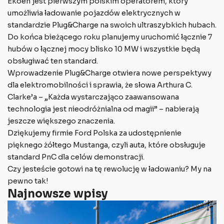
Ekoen jest pierwszym polskim operatorem, który
umożliwia ładowanie pojazdów elektrycznych w
standardzie Plug&Charge na swoich ultraszybkich hubach.
Do końca bieżącego roku planujemy uruchomić łącznie 7
hubów o łącznej mocy blisko 10 MW i wszystkie będą
obsługiwać ten standard.
Wprowadzenie Plug&Charge otwiera nowe perspektywy
dla elektromobilności i sprawia, że słowa Arthura C.
Clarke’a – „Każda wystarczająco zaawansowana
technologia jest nieodróżnialna od magii” – nabierają
jeszcze większego znaczenia.
Dziękujemy firmie Ford Polska za udostępnienie
pięknego żółtego Mustanga, czyli auta, które obsługuje
standard PnC dla celów demonstracji.
Czy jesteście gotowi na tę rewolucję w ładowaniu? My na
pewno tak!
Najnowsze wpisy